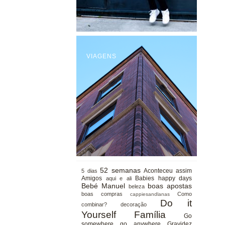
VIAGENS
52 semanas
Aconteceu assim
5 dias
Amigos
Babies happy days
aqui e ali
Bebé Manuel
boas apostas
beleza
boas compras
Como
cappiesandlanas
Do it
combinar?
decoração
Yourself
Família
Go
somewhere go anywhere
Gravidez