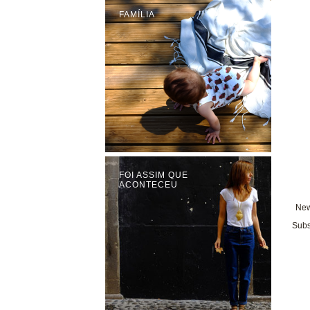
FAMÍLIA
FOI ASSIM QUE
ACONTECEU
New
Subs