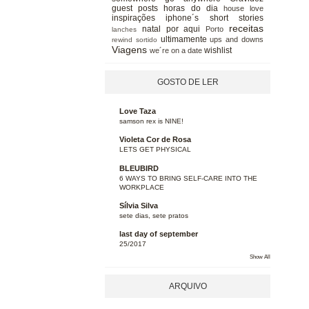
guest posts
horas do dia
house love
inspirações
iphone´s short stories
receitas
natal
por aqui
Porto
lanches
ultimamente
ups and downs
rewind
sortido
Viagens
wishlist
we´re on a date
GOSTO DE LER
Love Taza
samson rex is NINE!
Violeta Cor de Rosa
LETS GET PHYSICAL
BLEUBIRD
6 WAYS TO BRING SELF-CARE INTO THE
WORKPLACE
Sílvia Silva
sete dias, sete pratos
last day of september
25/2017
Show All
ARQUIVO