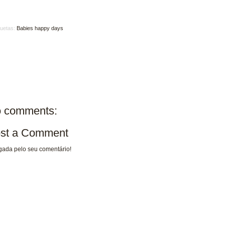
quetas:
Babies happy days
 comments:
st a Comment
gada pelo seu comentário!