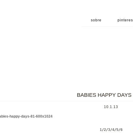
sobre
pinteres
BABIES HAPPY DAYS ..
10.1.13
1
/
2
/
3
/
4
/
5
/
6