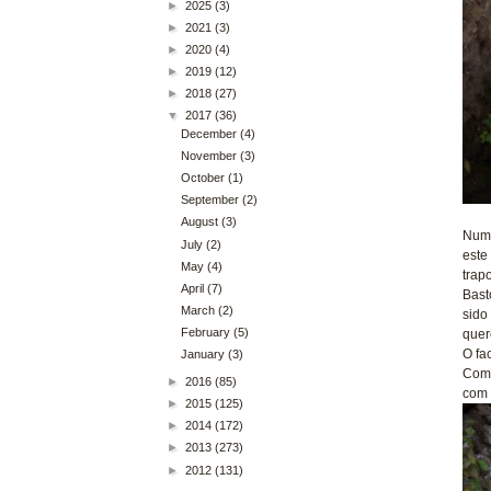
►
2025
(3)
►
2021
(3)
►
2020
(4)
►
2019
(12)
►
2018
(27)
▼
2017
(36)
December
(4)
November
(3)
October
(1)
September
(2)
August
(3)
Numa
July
(2)
este
May
(4)
trap
April
(7)
Bast
March
(2)
sido
February
(5)
quer
O fa
January
(3)
Comp
►
2016
(85)
com 
►
2015
(125)
►
2014
(172)
►
2013
(273)
►
2012
(131)