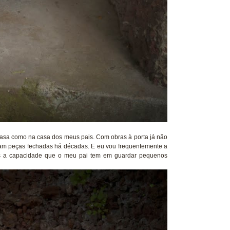
asa como na casa dos meus pais. Com obras à porta já não
vam peças fechadas há décadas. E eu vou frequentemente a
as a capacidade que o meu pai tem em guardar pequenos