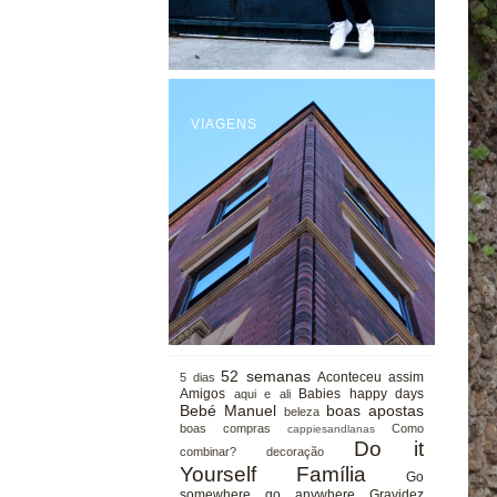
VIAGENS
52 semanas
Aconteceu assim
5 dias
Amigos
Babies happy days
aqui e ali
Bebé Manuel
boas apostas
beleza
boas compras
Como
cappiesandlanas
Do it
combinar?
decoração
Yourself
Família
Go
somewhere go anywhere
Gravidez