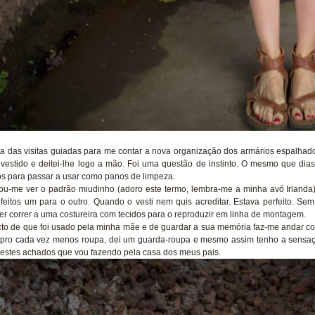
 das visitas guiadas para me contar a nova organização dos armários espalhados
 vestido e deitei-lhe logo a mão. Foi uma questão de instinto. O mesmo que dia
os para passar a usar como panos de limpeza.
ou-me ver o padrão miudinho (adoro este termo, lembra-me a minha avó Irlanda)
 feitos um para o outro. Quando o vesti nem quis acreditar. Estava perfeito. 
er correr a uma costureira com tecidos para o reproduzir em linha de montagem.
cto de que foi usado pela minha mãe e de guardar a sua memória faz-me andar c
ro cada vez menos roupa, dei um guarda-roupa e mesmo assim tenho a sensaçã
estes achados que vou fazendo pela casa dos meus pais.