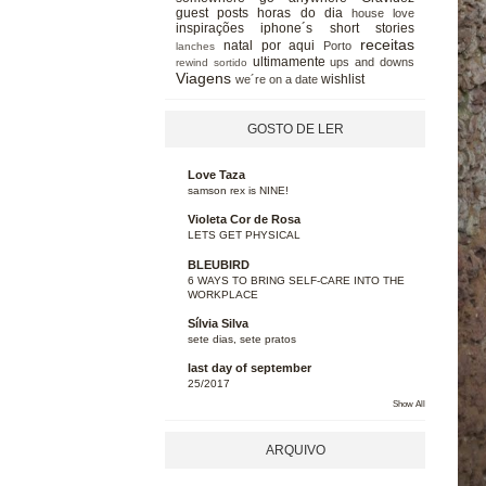
guest posts
horas do dia
house love
inspirações
iphone´s short stories
receitas
natal
por aqui
Porto
lanches
ultimamente
ups and downs
rewind
sortido
Viagens
wishlist
we´re on a date
GOSTO DE LER
Love Taza
samson rex is NINE!
Violeta Cor de Rosa
LETS GET PHYSICAL
BLEUBIRD
6 WAYS TO BRING SELF-CARE INTO THE
WORKPLACE
Sílvia Silva
sete dias, sete pratos
last day of september
25/2017
Show All
ARQUIVO