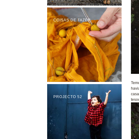
COISAS DE FAZER
Temo
havi
casa
PROJECTO 52
teso