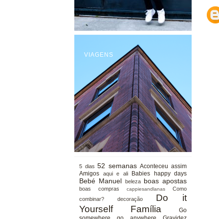
VIAGENS
52 semanas
Aconteceu assim
5 dias
Amigos
Babies happy days
aqui e ali
Bebé Manuel
boas apostas
beleza
boas compras
Como
cappiesandlanas
Do it
combinar?
decoração
Yourself
Família
Go
somewhere go anywhere
Gravidez