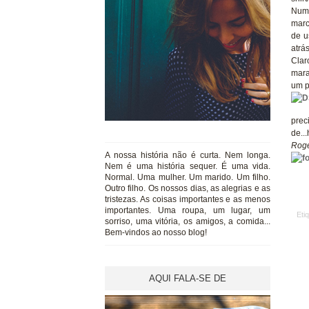
Num 
marc
de u
atrá
Clar
mara
um p
prec
de..
Roge
A nossa história não é curta. Nem longa.
Nem é uma história sequer. É uma vida.
Normal. Uma mulher. Um marido. Um filho.
Outro filho. Os nossos dias, as alegrias e as
tristezas. As coisas importantes e as menos
importantes. Uma roupa, um lugar, um
Eti
sorriso, uma vitória, os amigos, a comida...
Bem-vindos ao nosso blog!
AQUI FALA-SE DE