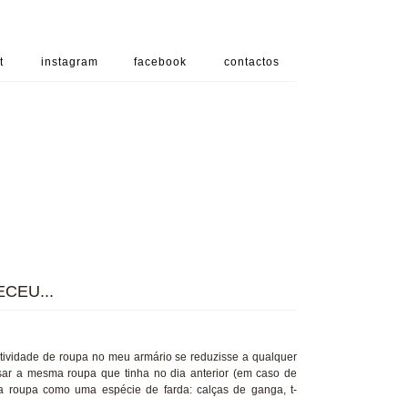
t
instagram
facebook
contactos
CEU...
tatividade de roupa no meu armário se reduzisse a qualquer
r a mesma roupa que tinha no dia anterior (em caso de
a roupa como uma espécie de farda: calças de ganga, t-