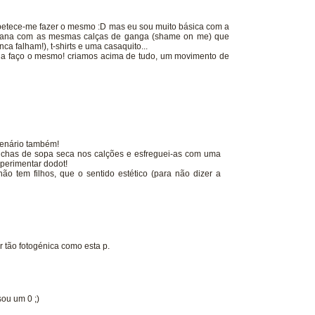
á, apetece-me fazer o mesmo :D mas eu sou muito básica com a
mana com as mesmas calças de ganga (shame on me) que
 falham!), t-shirts e uma casaquito...
da faço o mesmo! criamos acima de tudo, um movimento de
 cenário também!
anchas de sopa seca nos calções e esfreguei-as com uma
xperimentar dodot!
ão tem filhos, que o sentido estético (para não dizer a
 tão fotogénica como esta p.
sou um 0 ;)