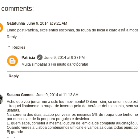
 comments:
Gatafunha
June 9, 2014 at 9:21 AM
Lindo post Patrícia, excelentes escolhas, da roupa do local e claro está a mod
Reply
Replies
Patricia
June 9, 2014 at 9:37 PM
Muita simpatia! ;) Foi muito da fotógrafa!
Reply
Susana Gomes
June 9, 2014 at 11:13 AM
Acho que vou juntar-me a este teu movimento! Ontem - sim, só ontem, que es
- troquei finalmente a roupa de inverno pela de Verão e dei-me conta, sem s
usadas.
Na correria dos dias, acabo por vestir os mesmos 5% de roupa que tenho no
por nunca sair de lá por pura preguiça e desleixo.
E, quem sabe, cometer a mesma loucura de, em dia de completa alucinação, usa
Quando vieres a Lisboa combinamos um café e vamos as duas todas pipis: co
Bj grande.