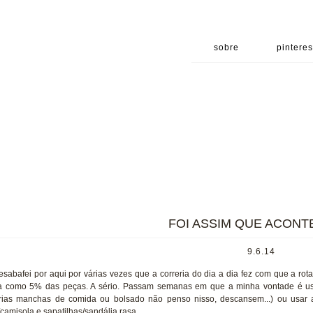
sobre
pinteres
FOI ASSIM QUE ACONTE
9.6.14
esabafei por aqui por várias vezes que a correria do dia a dia fez com que a ro
a como 5% das peças. A sério. Passam semanas em que a minha vontade é usa
rias manchas de comida ou bolsado não penso nisso, descansem...) ou usar 
t/camisola e sapatilhas/sandália rasa.