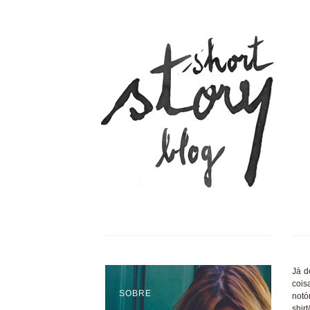
Já d
cois
SOBRE
notó
shir