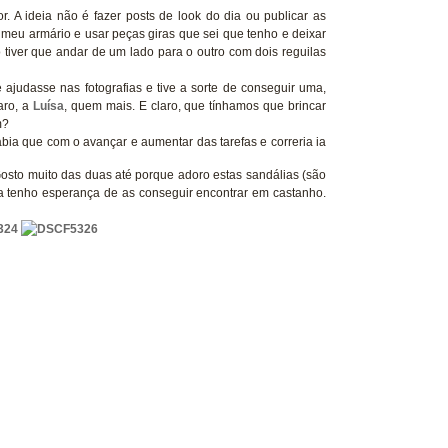
. A ideia não é fazer posts de look do dia ou publicar as
o meu armário e usar peças giras que sei que tenho e deixar
tiver que andar de um lado para o outro com dois reguilas
judasse nas fotografias e tive a sorte de conseguir uma,
aro, a
Luísa
, quem mais. E claro, que tínhamos que brincar
m?
ia que com o avançar e aumentar das tarefas e correria ia
Gosto muito das duas até porque adoro estas sandálias (são
nda tenho esperança de as conseguir encontrar em castanho.