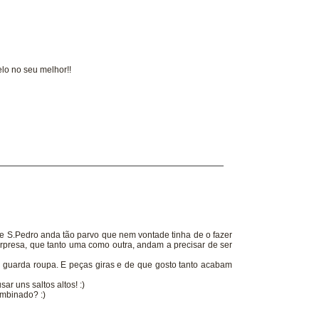
elo no seu melhor!!
te S.Pedro anda tão parvo que nem vontade tinha de o fazer
urpresa, que tanto uma como outra, andam a precisar de ser
 guarda roupa. E peças giras e de que gosto tanto acabam
r uns saltos altos! :)
mbinado? :)