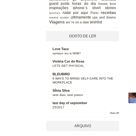
guest posts
horas do dia
house love
inspirações
iphone´s short stories
receitas
natal
por aqui
Porto
lanches
ultimamente
ups and downs
rewind
sortido
Viagens
wishlist
we´re on a date
GOSTO DE LER
Love Taza
samson rex is NINE!
Violeta Cor de Rosa
LETS GET PHYSICAL
BLEUBIRD
6 WAYS TO BRING SELF-CARE INTO THE
WORKPLACE
Sílvia Silva
sete dias, sete pratos
last day of september
25/2017
Show All
ARQUIVO