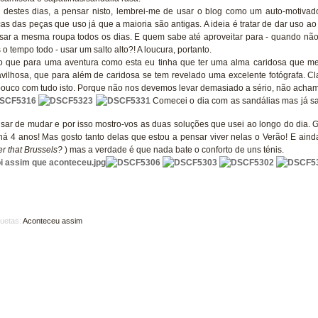
destes dias, a pensar nisto, lembrei-me de usar o blog como um auto-motivador
as das peças que uso já que a maioria são antigas. A ideia é tratar de dar uso a
sar a mesma roupa todos os dias. E quem sabe até aproveitar para - quando não 
s o tempo todo - usar um salto alto?! A loucura, portanto.
o que para uma aventura como esta eu tinha que ter uma alma caridosa que me a
vilhosa, que para além de caridosa se tem revelado uma excelente fotógrafa. Cl
ouco com tudo isto. Porque não nos devemos levar demasiado a sério, não acha
Comecei o dia com as sandálias mas já sab
isar de mudar e por isso mostro-vos as duas soluções que usei ao longo do dia. 
.há 4 anos! Mas gosto tanto delas que estou a pensar viver nelas o Verão! E ai
r that Brussels?
) mas a verdade é que nada bate o conforto de uns ténis.
quetas:
Aconteceu assim