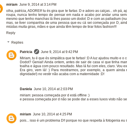
miriam
June 9, 2014 at 3:14 PM
olha, patrícia, ADOREI!! tu és gira que te fartas :D e adoro as calças... oh p
roupa, nunca tenho tempo de pensar em nada e acabo por andar uma se
mesmo que tenho manchas lá lhes passo um dodot :D e com as palladium (nunca
mas, se tiver companhia de uma pessoa que eu cá sei começada por D, ain
miúdas muita giras, mães e que ainda têm tempo de tirar fotos fashion!!!
Reply
Replies
Patricia
June 9, 2014 at 9:42 PM
Miriam, tu é que és simpática que te fartas! :D A luz ajudou muito e o
Dodot? Genial! Ainda ontem, antes de sair de casa vi que tinha m
toalha e água com pouco resultado. Mas lá fui com eles, claro. Vou e
Era giro, vem lá! :) Para mostrarmos, por exemplo, a quem ainda n
dignidade!) no vestir não acaba com a maternidade :D!
Daniela
June 10, 2014 at 2:03 PM
miriam: pessoa começada por d está offline :)
e pessoa começada por d não se pode dar a esses luxos visto não ser
miriam
June 10, 2014 at 4:25 PM
pois... isso é um problema D!! porque no que respeita à fotogenia eu 