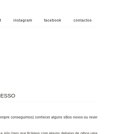
t
instagram
facebook
contactos
RESSO
empre conseguimos) conhecer alguns sítios novos ou rever
 e nós claro que ficámos com alguns debaixo de olhos uma