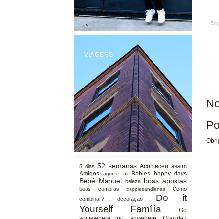
Eti
VIAGENS
No
Po
Obri
52 semanas
Aconteceu assim
5 dias
Amigos
Babies happy days
aqui e ali
Bebé Manuel
boas apostas
beleza
boas compras
Como
cappiesandlanas
Do it
combinar?
decoração
Yourself
Família
Go
somewhere go anywhere
Gravidez