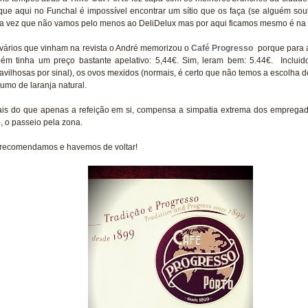
que aqui no Funchal é impossível encontrar um sítio que os faça (se alguém so
 a vez que não vamos pelo menos ao DeliDelux mas por aqui ficamos mesmo é na
vários que vinham na revista o André memorizou o
Café Progresso
porque para a
ém tinha um preço bastante apelativo: 5,44€. Sim, leram bem: 5.44€. Inclui
avilhosas por sinal), os ovos mexidos (normais, é certo que não temos a escolha d
sumo de laranja natural.
is do que apenas a refeição em si, compensa a simpatia extrema dos empregados
o, o passeio pela zona.
recomendamos e havemos de voltar!