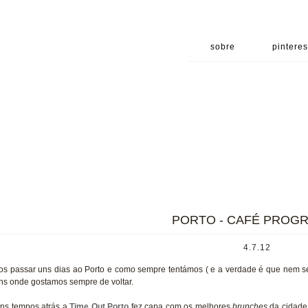
sobre
pinteres
PORTO - CAFÉ PROG
4.7.12
s passar uns dias ao Porto e como sempre tentámos ( e a verdade é que nem s
ns onde gostamos sempre de voltar.
ns tempos atrás a
Time Out Porto
fez capa com os melhores
brunches
da cidade