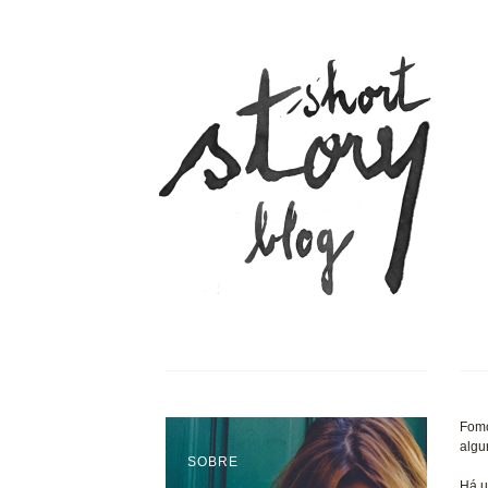
Fomo
algu
SOBRE
Há u