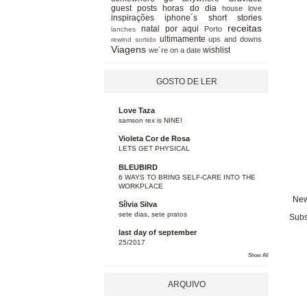
guest posts
horas do dia
house love
inspirações
iphone´s short stories
receitas
natal
por aqui
Porto
lanches
ultimamente
ups and downs
rewind
sortido
Viagens
wishlist
we´re on a date
GOSTO DE LER
Love Taza
samson rex is NINE!
Violeta Cor de Rosa
LETS GET PHYSICAL
BLEUBIRD
6 WAYS TO BRING SELF-CARE INTO THE
WORKPLACE
New
Sílvia Silva
sete dias, sete pratos
Subs
last day of september
25/2017
Show All
ARQUIVO