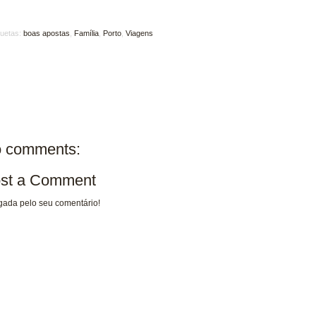
quetas:
boas apostas
,
Família
,
Porto
,
Viagens
 comments:
st a Comment
gada pelo seu comentário!