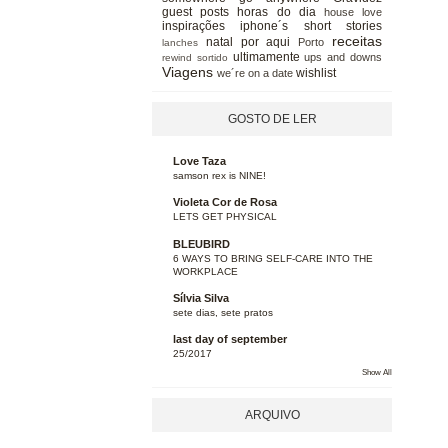
guest posts
horas do dia
house love
inspirações
iphone´s short stories
receitas
natal
por aqui
Porto
lanches
ultimamente
ups and downs
rewind
sortido
Viagens
wishlist
we´re on a date
GOSTO DE LER
Love Taza
samson rex is NINE!
Violeta Cor de Rosa
LETS GET PHYSICAL
BLEUBIRD
6 WAYS TO BRING SELF-CARE INTO THE
WORKPLACE
Sílvia Silva
sete dias, sete pratos
last day of september
25/2017
Show All
ARQUIVO