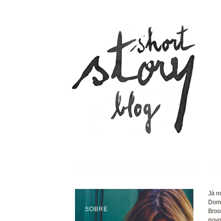
Já n
Domi
SOBRE
Broo
novo