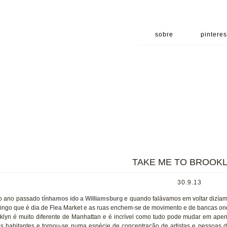
sobre
pinteres
TAKE ME TO BROOKLY
30.9.13
o ano passado
tínhamos ido a Williamsburg
e quando falávamos em voltar dizía
ngo que é dia de Flea Market e as ruas enchem-se de movimento e de bancas ond
klyn é muito diferente de Manhattan e é incrível como tudo pode mudar em ape
s habitantes e tornou-se numa espécie de concentração de artistas e pessoas