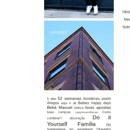
Obri
New
Subs
VIAGENS
52 semanas
Aconteceu assim
5 dias
Amigos
Babies happy days
aqui e ali
Bebé Manuel
boas apostas
beleza
boas compras
Como
cappiesandlanas
Do it
combinar?
decoração
Yourself
Família
Go
somewhere go anywhere
Gravidez