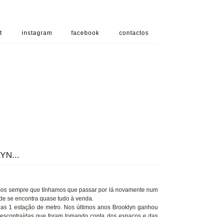
t
instagram
facebook
contactos
N...
mos sempre que tínhamos que passar por lá novamente num
e se encontra quase tudo à venda.
nas 1 estação de metro. Nos últimos anos Brooklyn ganhou
 descontraídas que foram tomando conta dos espaços e das