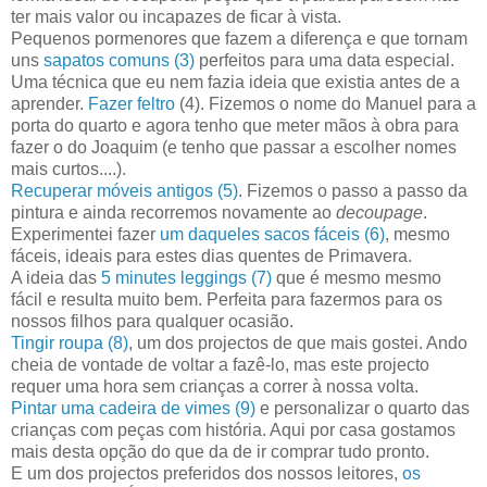
ter mais valor ou incapazes de ficar à vista.
Pequenos pormenores que fazem a diferença e que tornam
uns
sapatos comuns (3)
perfeitos para uma data especial.
Uma técnica que eu nem fazia ideia que existia antes de a
aprender.
Fazer feltro
(4). Fizemos o nome do Manuel para a
porta do quarto e agora tenho que meter mãos à obra para
fazer o do Joaquim (e tenho que passar a escolher nomes
mais curtos....).
Recuperar móveis antigos (5)
. Fizemos o passo a passo da
pintura e ainda recorremos novamente ao
decoupage
.
Experimentei fazer
um daqueles sacos fáceis (6)
, mesmo
fáceis, ideais para estes dias quentes de Primavera.
A ideia das
5 minutes leggings (7)
que é mesmo mesmo
fácil e resulta muito bem. Perfeita para fazermos para os
nossos filhos para qualquer ocasião.
Tingir roupa (8)
, um dos projectos de que mais gostei. Ando
cheia de vontade de voltar a fazê-lo, mas este projecto
requer uma hora sem crianças a correr à nossa volta.
Pintar uma cadeira de vimes (9)
e personalizar o quarto das
crianças com peças com história. Aqui por casa gostamos
mais desta opção do que da de ir comprar tudo pronto.
E um dos projectos preferidos dos nossos leitores,
os