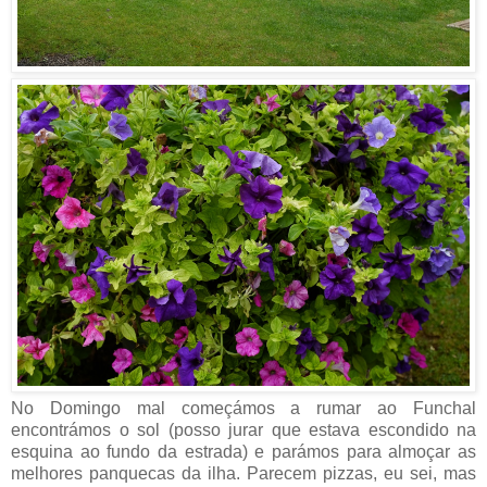
No Domingo mal começámos a rumar ao Funchal
encontrámos o sol (posso jurar que estava escondido na
esquina ao fundo da estrada) e parámos para almoçar as
melhores panquecas da ilha. Parecem pizzas, eu sei, mas