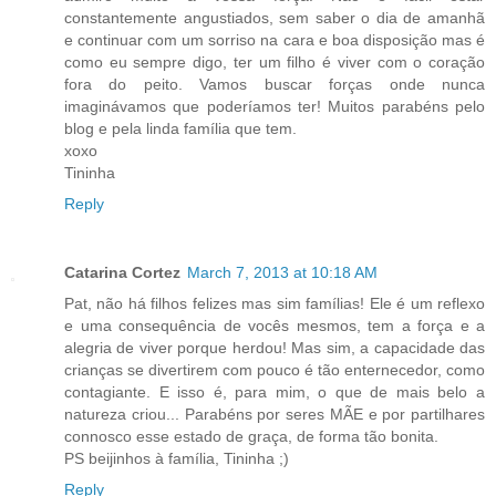
constantemente angustiados, sem saber o dia de amanhã
e continuar com um sorriso na cara e boa disposição mas é
como eu sempre digo, ter um filho é viver com o coração
fora do peito. Vamos buscar forças onde nunca
imaginávamos que poderíamos ter! Muitos parabéns pelo
blog e pela linda família que tem.
xoxo
Tininha
Reply
Catarina Cortez
March 7, 2013 at 10:18 AM
Pat, não há filhos felizes mas sim famílias! Ele é um reflexo
e uma consequência de vocês mesmos, tem a força e a
alegria de viver porque herdou! Mas sim, a capacidade das
crianças se divertirem com pouco é tão enternecedor, como
contagiante. E isso é, para mim, o que de mais belo a
natureza criou... Parabéns por seres MÃE e por partilhares
connosco esse estado de graça, de forma tão bonita.
PS beijinhos à família, Tininha ;)
Reply