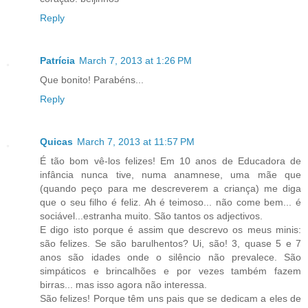
Reply
Patrícia
March 7, 2013 at 1:26 PM
Que bonito! Parabéns...
Reply
Quicas
March 7, 2013 at 11:57 PM
É tão bom vê-los felizes! Em 10 anos de Educadora de
infância nunca tive, numa anamnese, uma mãe que
(quando peço para me descreverem a criança) me diga
que o seu filho é feliz. Ah é teimoso... não come bem... é
sociável...estranha muito. São tantos os adjectivos.
E digo isto porque é assim que descrevo os meus minis:
são felizes. Se são barulhentos? Ui, são! 3, quase 5 e 7
anos são idades onde o silêncio não prevalece. São
simpáticos e brincalhões e por vezes também fazem
birras... mas isso agora não interessa.
São felizes! Porque têm uns pais que se dedicam a eles de